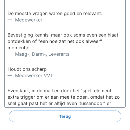
De meeste vragen waren goed en relevant.
— Medewerker
Bevestiging kennis, maar ook soms even een hiaat
ontdekken of "een hoe zat het ook alweer"
momentje
— Maag-, Darm-, Leverarts
Houdt ons scherp
— Medewerker VVT
Even kort, in de mail en door het 'spel' element
extra trigger om er aan mee te doen. omdat het zo
snel gaat past het er altijd even 'tussendoor' er
voor gaan zitten om een gehele nieuwe richtlijn
door te nemen is lastiger inplanbaar
Terug
— Gynaecoloog