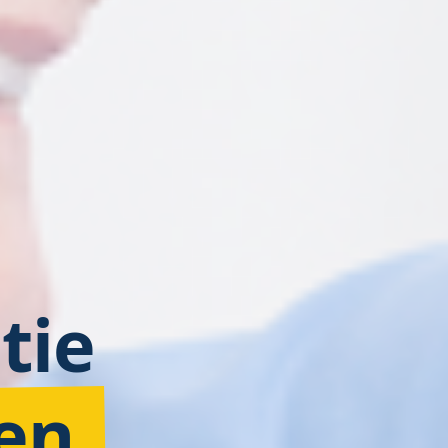
tie
en