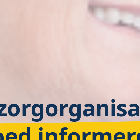
 zorgorganisa
oed informer