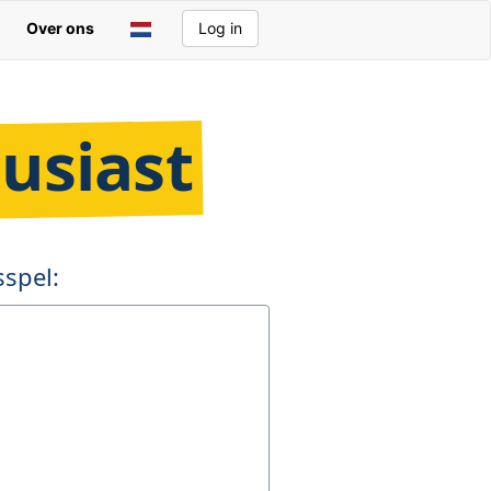
Over ons
Log in
usiast
spel: