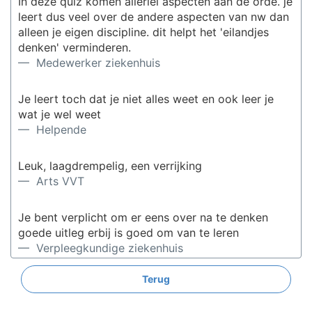
In deze quiz komen allerlei aspecten aan de orde. je
leert dus veel over de andere aspecten van nw dan
alleen je eigen discipline. dit helpt het 'eilandjes
denken' verminderen.
— Medewerker ziekenhuis
Je leert toch dat je niet alles weet en ook leer je
wat je wel weet
— Helpende
Leuk, laagdrempelig, een verrijking
— Arts VVT
Je bent verplicht om er eens over na te denken
goede uitleg erbij is goed om van te leren
— Verpleegkundige ziekenhuis
Terug
Het is leuk en je leert er ook van
— Medewerker