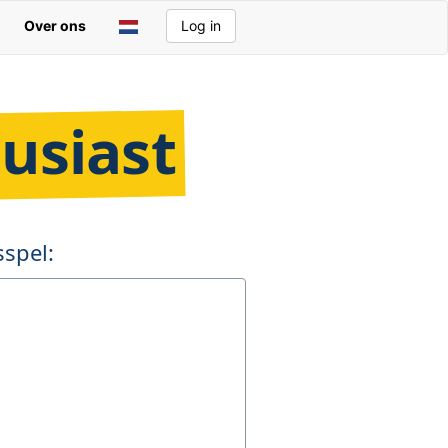
Over ons
Log in
usiast
spel: