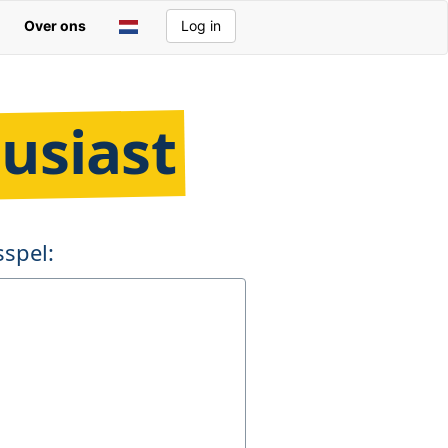
Over ons
Log in
usiast
spel: