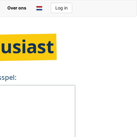
Over ons
Log in
usiast
spel: