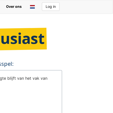
Over ons
Log in
usiast
spel:
te blijft van het vak van