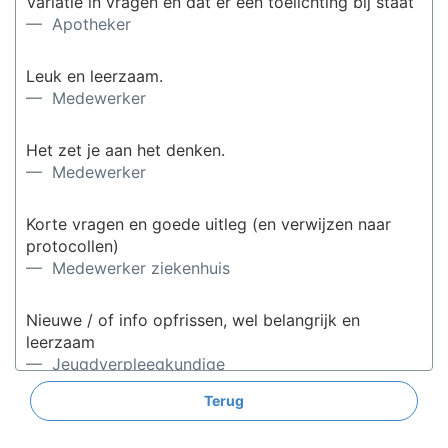
Variatie in vragen en dat er een toelichting bij staat
— Apotheker
Leuk en leerzaam.
— Medewerker
Het zet je aan het denken.
— Medewerker
Korte vragen en goede uitleg (en verwijzen naar
protocollen)
— Medewerker ziekenhuis
Nieuwe / of info opfrissen, wel belangrijk en
leerzaam
— Jeugdverpleegkundige
Terug
Niet te veel vragen in 1 dag en de toelichting erbij
— Medewerker