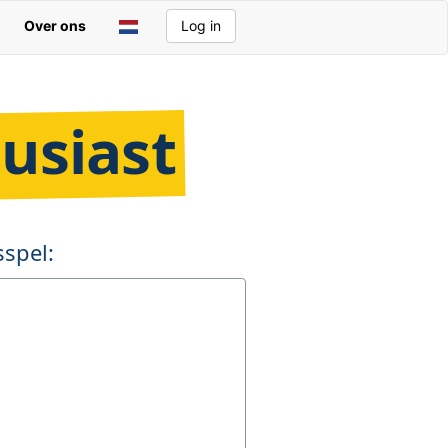
Over ons
Log in
usiast
spel: