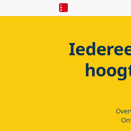
Iedere
hoog
Over
Ont