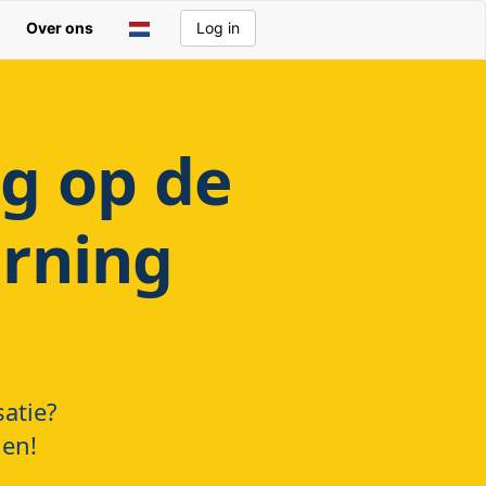
Over ons
Log in
g op de
rning
atie?
den!