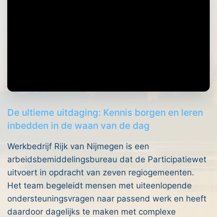
De ultieme uitdaging: Kennis borgen en leren
inbedden in de waan van de dag
Werkbedrijf Rijk van Nijmegen is een
arbeidsbemiddelingsbureau dat de Participatiewet
uitvoert in opdracht van zeven regiogemeenten.
Het team begeleidt mensen met uiteenlopende
ondersteuningsvragen naar passend werk en heeft
daardoor dagelijks te maken met complexe